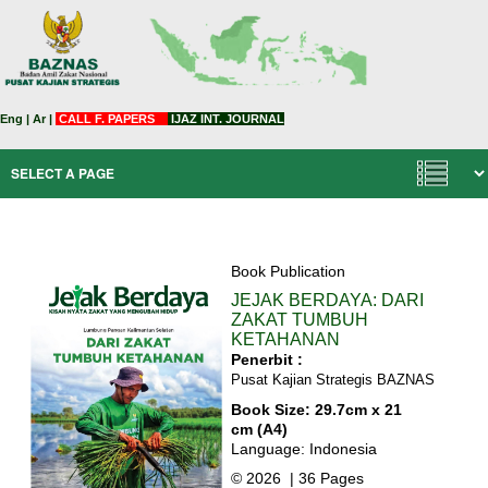
Eng
|
Ar
|
CALL F. PAPERS
IJAZ INT. JOURNAL
Book Publication
JEJAK BERDAYA: DARI
ZAKAT TUMBUH
KETAHANAN
Penerbit :
Pusat Kajian Strategis BAZNAS
Book Size: 29.7cm x 21
cm (A4)
Language: Indonesia
© 2026 | 36 Pages