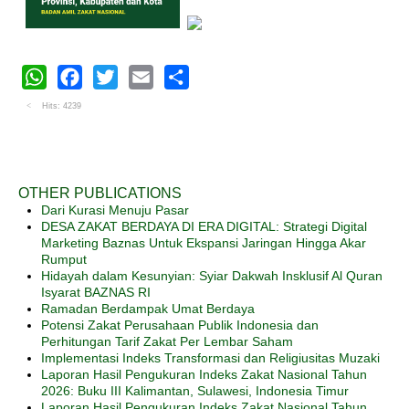
WhatsApp
Facebook
Twitter
Email
Share
Hits: 4239
OTHER PUBLICATIONS
Dari Kurasi Menuju Pasar
DESA ZAKAT BERDAYA DI ERA DIGITAL: Strategi Digital
Marketing Baznas Untuk Ekspansi Jaringan Hingga Akar
Rumput
Hidayah dalam Kesunyian: Syiar Dakwah Insklusif Al Quran
Isyarat BAZNAS RI
Ramadan Berdampak Umat Berdaya
Potensi Zakat Perusahaan Publik Indonesia dan
Perhitungan Tarif Zakat Per Lembar Saham
Implementasi Indeks Transformasi dan Religiusitas Muzaki
Laporan Hasil Pengukuran Indeks Zakat Nasional Tahun
2026: Buku III Kalimantan, Sulawesi, Indonesia Timur
Laporan Hasil Pengukuran Indeks Zakat Nasional Tahun