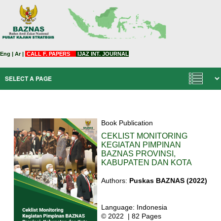
Eng
|
Ar
|
CALL F. PAPERS
IJAZ INT. JOURNAL
Book Publication
CEKLIST MONITORING
KEGIATAN PIMPINAN
BAZNAS PROVINSI,
KABUPATEN DAN KOTA
Authors:
Puskas BAZNAS
(2022)
Language: Indonesia
© 2022 | 82 Pages