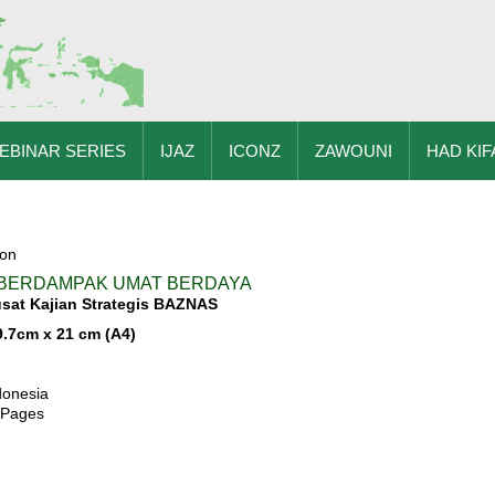
EBINAR SERIES
IJAZ
ICONZ
ZAWOUNI
HAD KIF
ion
BERDAMPAK UMAT BERDAYA
usat Kajian Strategis BAZNAS
9.7cm x 21 cm (A4)
donesia
 Pages