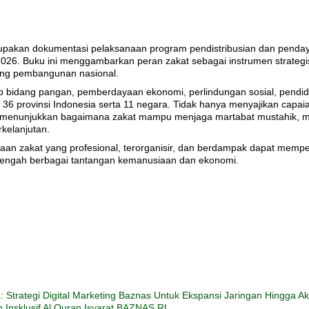
pakan dokumentasi pelaksanaan program pendistribusian dan pendaya
6. Buku ini menggambarkan peran zakat sebagai instrumen strategis
ng pembangunan nasional.
p bidang pangan, pemberdayaan ekonomi, perlindungan sosial, pendid
6 provinsi Indonesia serta 11 negara. Tidak hanya menyajikan capaia
yang menunjukkan bagaimana zakat mampu menjaga martabat mustahik,
kelanjutan.
laan zakat yang profesional, terorganisir, dan berdampak dapat mempe
tengah berbagai tantangan kemanusiaan dan ekonomi.
trategi Digital Marketing Baznas Untuk Ekspansi Jaringan Hingga A
Insklusif Al Quran Isyarat BAZNAS RI