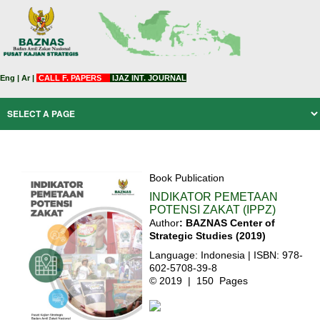
Eng
|
Ar
|
CALL F. PAPERS
IJAZ INT. JOURNAL
Book Publication
INDIKATOR PEMETAAN
POTENSI ZAKAT (IPPZ)
Author
: BAZNAS
Center of
Strategic Studies
(2019)
Language: Indonesia | ISBN: 978-
602-5708-39-8
© 2019 | 150 Pages