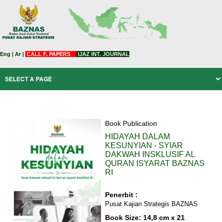
Eng
|
Ar
|
CALL F. PAPERS
IJAZ INT. JOURNAL
Book Publication
HIDAYAH DALAM
KESUNYIAN - SYIAR
DAKWAH INSKLUSIF AL
QURAN ISYARAT BAZNAS
RI
Penerbit :
Pusat Kajian Strategis BAZNAS
Book Size: 14,8 cm x 21