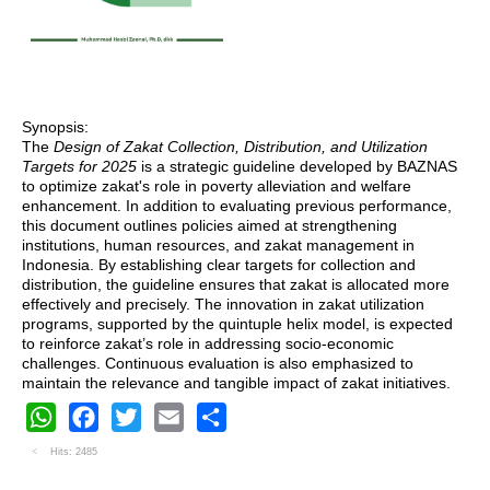
Synopsis:
The
Design of Zakat Collection, Distribution, and Utilization
Targets for 2025
is a strategic guideline developed by BAZNAS
to optimize zakat's role in poverty alleviation and welfare
enhancement. In addition to evaluating previous performance,
this document outlines policies aimed at strengthening
institutions, human resources, and zakat management in
Indonesia. By establishing clear targets for collection and
distribution, the guideline ensures that zakat is allocated more
effectively and precisely. The innovation in zakat utilization
programs, supported by the quintuple helix model, is expected
to reinforce zakat’s role in addressing socio-economic
challenges. Continuous evaluation is also emphasized to
maintain the relevance and tangible impact of zakat initiatives.
WhatsApp
Facebook
Twitter
Email
Share
Hits: 2485