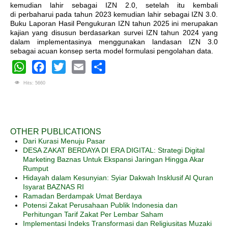
kemudian lahir sebagai IZN 2.0, setelah itu kembali
di perbaharui pada tahun 2023 kemudian lahir sebagai IZN 3.0.
Buku Laporan Hasil Pengukuran IZN tahun 2025 ini merupakan
kajian yang disusun berdasarkan survei IZN tahun 2024 yang
dalam implementasinya menggunakan landasan IZN 3.0
sebagai acuan konsep serta model formulasi pengolahan data.
WhatsApp
Facebook
Twitter
Email
Share
Hits: 5660
OTHER PUBLICATIONS
Dari Kurasi Menuju Pasar
DESA ZAKAT BERDAYA DI ERA DIGITAL: Strategi Digital
Marketing Baznas Untuk Ekspansi Jaringan Hingga Akar
Rumput
Hidayah dalam Kesunyian: Syiar Dakwah Insklusif Al Quran
Isyarat BAZNAS RI
Ramadan Berdampak Umat Berdaya
Potensi Zakat Perusahaan Publik Indonesia dan
Perhitungan Tarif Zakat Per Lembar Saham
Implementasi Indeks Transformasi dan Religiusitas Muzaki