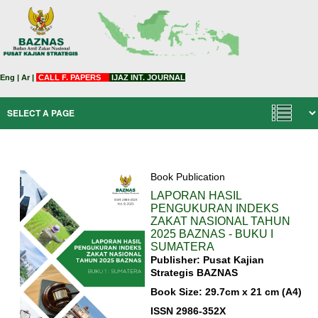
Eng
|
Ar
|
CALL F. PAPERS
IJAZ INT. JOURNAL
Book Publication
LAPORAN HASIL
PENGUKURAN INDEKS
ZAKAT NASIONAL TAHUN
2025 BAZNAS - BUKU I
SUMATERA
Publisher: Pusat Kajian
Strategis BAZNAS
Book Size: 29.7cm x 21 cm (A4)
ISSN 2986-352X