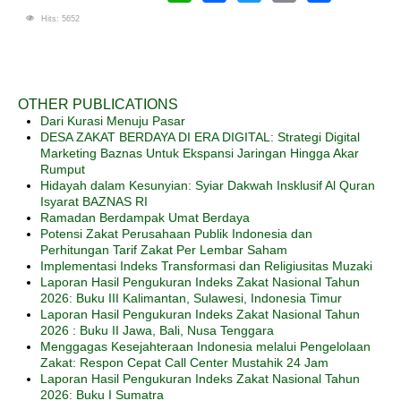
WhatsApp
Facebook
Twitter
Email
Share
Hits: 5652
OTHER PUBLICATIONS
Dari Kurasi Menuju Pasar
DESA ZAKAT BERDAYA DI ERA DIGITAL: Strategi Digital
Marketing Baznas Untuk Ekspansi Jaringan Hingga Akar
Rumput
Hidayah dalam Kesunyian: Syiar Dakwah Insklusif Al Quran
Isyarat BAZNAS RI
Ramadan Berdampak Umat Berdaya
Potensi Zakat Perusahaan Publik Indonesia dan
Perhitungan Tarif Zakat Per Lembar Saham
Implementasi Indeks Transformasi dan Religiusitas Muzaki
Laporan Hasil Pengukuran Indeks Zakat Nasional Tahun
2026: Buku III Kalimantan, Sulawesi, Indonesia Timur
Laporan Hasil Pengukuran Indeks Zakat Nasional Tahun
2026 : Buku II Jawa, Bali, Nusa Tenggara
Menggagas Kesejahteraan Indonesia melalui Pengelolaan
Zakat: Respon Cepat Call Center Mustahik 24 Jam
Laporan Hasil Pengukuran Indeks Zakat Nasional Tahun
2026: Buku I Sumatra