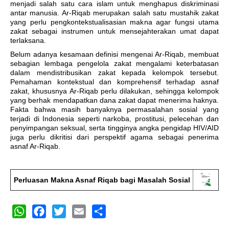
menjadi salah satu cara islam untuk menghapus diskriminasi
antar manusia. Ar-Riqab merupakan salah satu mustahik zakat
yang perlu pengkontekstualisasian makna agar fungsi utama
zakat sebagai instrumen untuk mensejahterakan umat dapat
terlaksana.
Belum adanya kesamaan definisi mengenai Ar-Riqab, membuat
sebagian lembaga pengelola zakat mengalami keterbatasan
dalam mendistribusikan zakat kepada kelompok tersebut.
Pemahaman kontekstual dan komprehensif terhadap asnaf
zakat, khususnya Ar-Riqab perlu dilakukan, sehingga kelompok
yang berhak mendapatkan dana zakat dapat menerima haknya.
Fakta bahwa masih banyaknya permasalahan sosial yang
terjadi di Indonesia seperti narkoba, prostitusi, pelecehan dan
penyimpangan seksual, serta tingginya angka pengidap HIV/AID
juga perlu dikritisi dari perspektif agama sebagai penerima
asnaf Ar-Riqab.
Perluasan Makna Asnaf Riqab bagi Masalah Sosial
WhatsApp
Facebook
Twitter
Email
Share