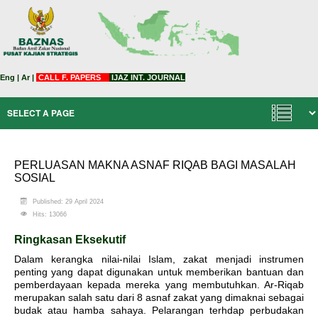
Eng
|
Ar
|
CALL F. PAPERS
IJAZ INT. JOURNAL
PERLUASAN MAKNA ASNAF RIQAB BAGI MASALAH
SOSIAL
Published: 29 April 2024
Hits: 13066
Ringkasan Eksekutif
Dalam kerangka nilai-nilai Islam, zakat menjadi instrumen
penting yang dapat digunakan untuk memberikan bantuan dan
pemberdayaan kepada mereka yang membutuhkan. Ar-Riqab
merupakan salah satu dari 8 asnaf zakat yang dimaknai sebagai
budak atau hamba sahaya. Pelarangan terhdap perbudakan