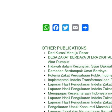
WhatsApp
Facebook
Twitter
Email
Share
OTHER PUBLICATIONS
Dari Kurasi Menuju Pasar
DESA ZAKAT BERDAYA DI ERA DIGITAL: S
Akar Rumput
Hidayah dalam Kesunyian: Syiar Dakwah 
Ramadan Berdampak Umat Berdaya
Potensi Zakat Perusahaan Publik Indon
Implementasi Indeks Transformasi dan R
Laporan Hasil Pengukuran Indeks Zakat 
Laporan Hasil Pengukuran Indeks Zakat 
Menggagas Kesejahteraan Indonesia mel
Laporan Hasil Pengukuran Indeks Zakat
Laporan Hasil Pengukuran Indeks Zaka
Pengeluaran Untuk Konsumsi Mustahik 
Laporan Zakat dan Pengentasan Kemis