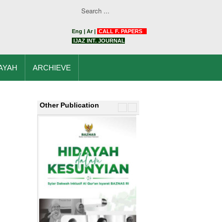
Eng
|
Ar
|
CALL F. PAPERS
IJAZ INT. JOURNAL
AYAH
ARCHIEVE
Other Publication